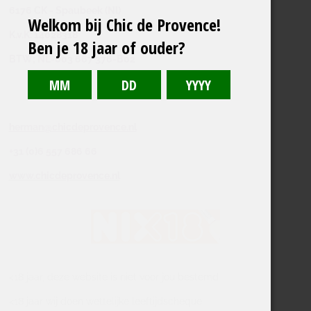
6176 CK - Spaubeek (Nl)
Welkom bij Chic de Provence!
K.v.K: 14028318
Ben je 18 jaar of ouder?
BTW; NL-003 667 376-B02
herman@chicdeprovence.nl
+31 (0)6 557 686 66
www.chicdeprovence.nl
<18 jaar, deze website is niet voor jou bestemd
<18 jaar wij doen wettelijke leeftijdscheque